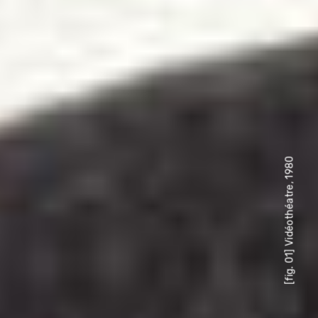
[fig. 01] Vidéothéatre, 1980