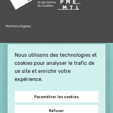
Mentions légales
×
Nous utilisons des technologies et
OFFREZ LA VIDÉO EN
cookies pour analyser le trafic de
CADEAU, ABONNEZ VOS
PROCHES À VITHÈQUE !
ce site et enrichir votre
expérience.
Paramétrer les cookies
Refuser