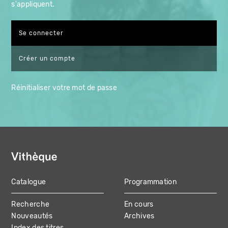
s'appliquent.
Créer un compte
Réinitialiser votre mot de passe
Catalogue
Programmation
MAIN
Recherche
En cours
NAVIGATION
Nouveautés
Archives
Index des titres