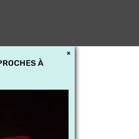
×
 PROCHES À