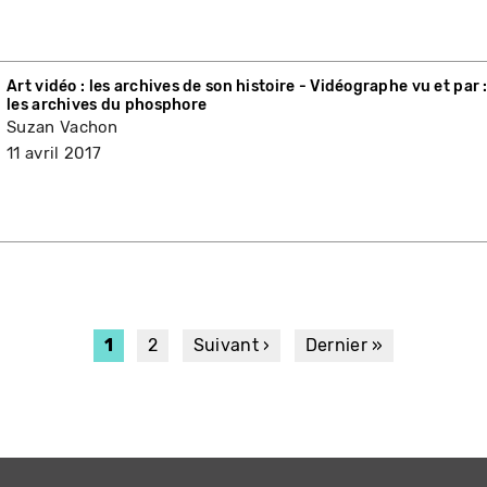
Art vidéo : les archives de son histoire - Vidéographe vu et par 
les archives du phosphore
Suzan Vachon
11 avril 2017
PAGINATION
Page
1
Page
2
Page
Suivant ›
Dernière
Dernier »
courante
suivante
page