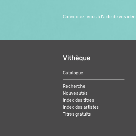
Connectez-vous à l'aide de vos ident
Catalogue
MAIN
Recherche
NAVIGATION
Nouveautés
Index des titres
Index des artistes
Titres gratuits