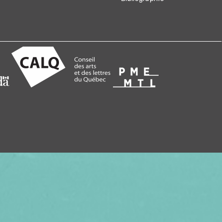
 VIDÉO EN CADEAU, ABONNEZ VOS
VITHÈQUE !