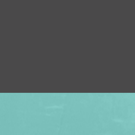
×
 PROCHES À