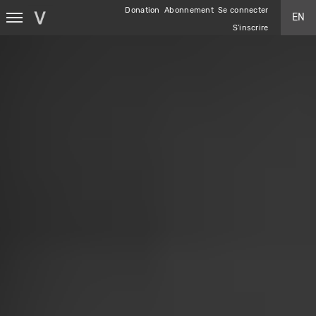
Aller
Donation
Abonnement
Se connecter
EN
au
S'inscrire
contenu
principal