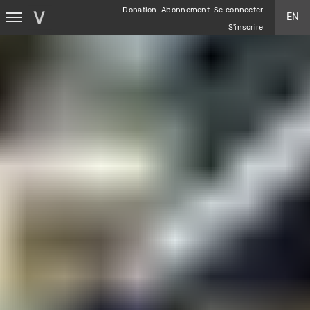
Aller
Donation
Abonnement
Se connecter
EN
au
S'inscrire
contenu
principal