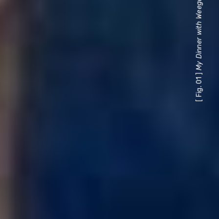
My Dinner with Weegee
[ Fig. 01 ]