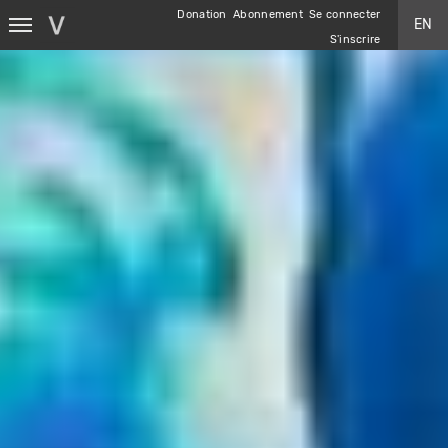
Aller
Donation
Abonnement
Se connecter
EN
au
S'inscrire
contenu
principal