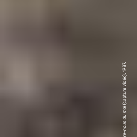
(capture vidéo), 1987.
Délivre-nous du mal